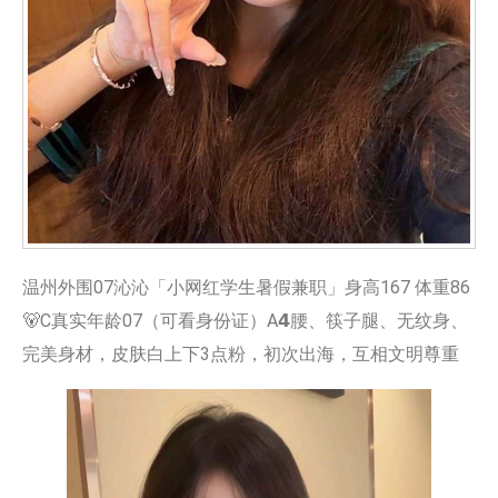
温州外围07沁沁「小网红学生暑假兼职」身高167 体重86
🐻C真实年龄07（可看身份证）A𝟰腰、筷子腿、无纹身、
完美身材，皮肤白上下3点粉，初次出海，互相文明尊重