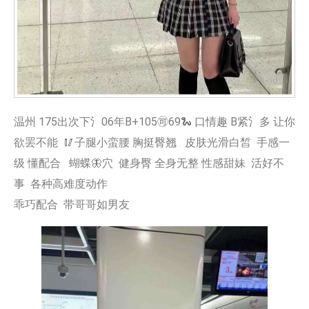
温州 175出次下氵06年B+105🉑69🐍 口情趣 B紧氵多 让你
欲罢不能 🥢子腿小蛮腰 胸挺臀翘 皮肤光滑白皙 手感一
级 懂配合 蝴蝶🦋穴 健身臀 全身无整 性感甜妹 活好不
事 各种高难度动作
乖巧配合 带哥哥如男友