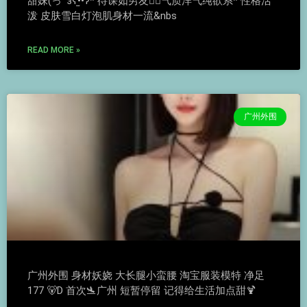
甜妹(っ˘зʕ•̫͡•ʔ* 待课如男友🙇‍♀️气质洋气纯欲系* 性格活
泼 皮肤雪白灯泡肌身材一流&nbs
READ MORE »
广州外围
广州外围 身材妖娆 大长腿小蛮腰 淘宝服装模特 净足
177 🐻D 首次🛬广州 短暂停留 记得给生活加点甜🍹