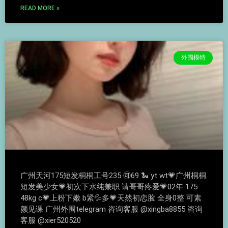
READ MORE »
外围模特
广州天河175短发桐桐工号235 🉑69 🐍 yt wt💗广州桐桐.
短发美少女💗初次下水纯兼职 请哥哥疼爱💗02年 175
48kg c💗上粉下嫩 b紧💦多💗天然初恋脸 全身0整 可素
颜见课 广州外围telegram 咨询客服 @xingba8855 咨询
客服 @xier520520