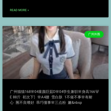
READ MORE »
广州外围
广州猫猫168🌸04童颜巨茹D🌸04学生兼职🌸身高166🐻
E 88斤 初次下氵🌸A4腰 雪白肤 1不催不事🌸有耐
心 🈚不良嗜好 乖巧懂事🌸三点粉 嫩&nbsp