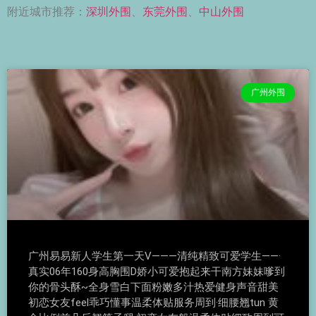
附近城市推荐：
深圳外围
、
东莞外围
、
中山外围
广州外围
广州易易新人学生第一天V———清纯精致可爱学生——·
真实06年160身高胸围D娇小可爱抱起来干南方妹妹嗲到
你的骨头酥~全身雪白下面粉嫩多汁热爱健身声音甜美
初恋女友feel乖巧懂事温柔体贴服务周到·细腰翘tun 黄