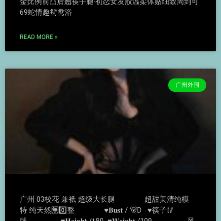
金比例前凸后翘筷子腿·初恋女友般温柔体贴细致周到可
69蛇情趣鸳鸯浴
READ MORE »
广州外围
广州 03校花 兼衹 超级大长腿 超甜美清纯模
特 纯天然🈚️0️⃣整 ♥️𝐁𝐮𝐬𝐭 / 🐻D ♥️筷子🥢