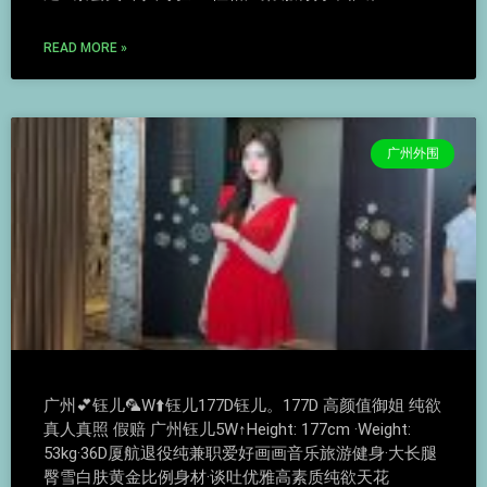
READ MORE »
广州外围
广州💕钰儿🦜W⬆️钰儿177D钰儿。177D 高颜值御姐 纯欲
真人真照 假赔 广州钰儿5W↑Height: 177cm ·Weight:
53kg·36D厦航退役纯兼职爱好画画音乐旅游健身·大长腿
臀雪白肤黄金比例身材·谈吐优雅高素质纯欲天花