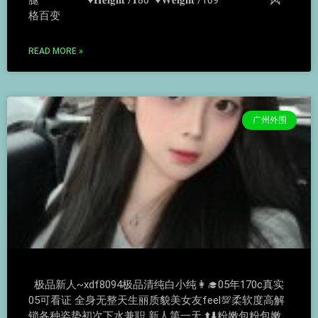
腿 ♥️𝐇𝐞𝐢𝐠𝐡𝐭 /𝟏80 ♥️𝐖𝐞𝐢𝐠𝐡𝐭 /109 风
格百变
READ MORE »
广州外围
极品新人~xdf8094极品清纯白小纯👩‍🎓05年170c真实
05可看证 全身无整天生丽质貌美女友feel💯柔软度高解
锁各种姿势初次下水兼职 新人第一天 ⬆️⬇️粉嫩包粉包嫩