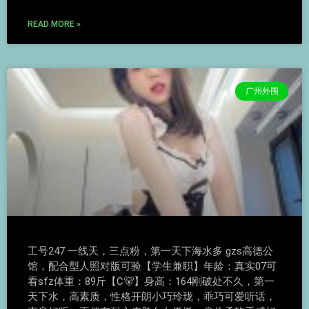
READ MORE »
广州外围
工号247 一线天，三点粉，第一天下海水多 gzs高德公
馆，配合型人照对版可验【学生兼职】年龄：真实07可
看sfz体重：89斤【C🐻】身高：164刚破处不久，第一
天下水，高素质，性格开朗小巧玲珑，乖巧可爱听话，