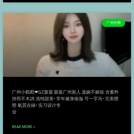
广州外围
广州小戳戳❤GZ茵茵.茵茵广州新人.溫婉不媚俗 含蓄矜
持而不木訥 清纯甜美• 常年健身瑜伽 可一字马• 完美體
態 氣質在線• 实习设计专
业
READ MORE »