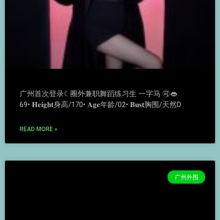
广州首次登录☾圈外兼职舞蹈练习生 一字马 🉑👄
69• 𝐇𝐞𝐢𝐠𝐡𝐭身高/170• 𝐀𝐠𝐞年龄/02• 𝐁𝐮𝐬𝐭胸围/天然D
READ MORE »
广州外围