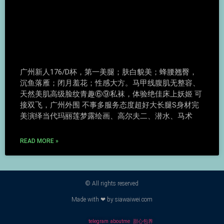
广州新人176/D杯，第一美腿；肤白貌美；蜂腰翘臀，
沉鱼落雁；闭月羞花；性感大方。马甲线腹肌无整容、
天然美肌高级脸纹青趣⑥⑨私袜，体验绝佳床上妖姬 可
接双飞，广州外围 不事多服务态度超好大长腿S身材完
美演绎当代玛丽莲梦露绘画、高尔夫二、潜水、马术
READ MORE »
© All rights reserved
Made with ❤ by siawaiwei.com
telegram
aboutme
甜心包养