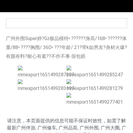
广州外围Super婷?Gz极品模特• ??????身高/168• ??????体
重/88• ????胸围/ 36D• ???年龄/ 21?带k如男友?身材火爆?
有颜有料?耐心有素??不作不事 假包赔
请注意，本页面提供的信息可能不保证时效性，如需了解
最新
广州伴游
,
广州修车
,
广州品茶
,
广州外围
,
广州大圈
,
广