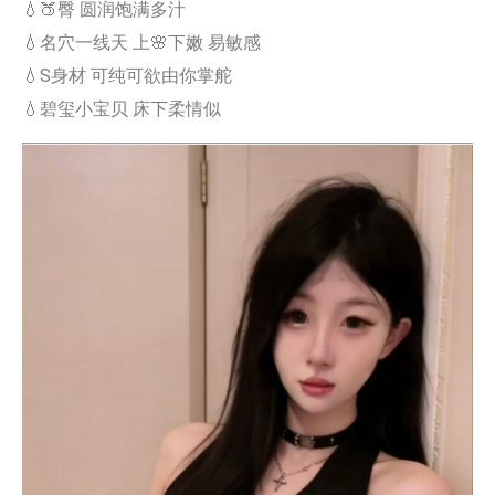
💧🍑臀 圆润饱满多汁
💧名穴一线天 上🌸下嫩 易敏感
💧S身材 可纯可欲由你掌舵
💧碧玺小宝贝 床下柔情似