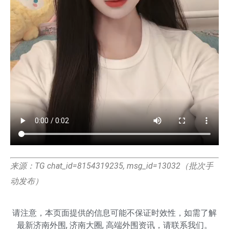
来源：TG chat_id=8154319235, msg_id=13032（批次手
动发布）
请注意，本页面提供的信息可能不保证时效性，如需了解
最新
济南外围
,
济南大圈
,
高端外围
资讯，请联系我们。