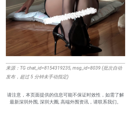
来源：TG chat_id=8154319235, msg_id=8039 (批次自动
发布，超过 5 分钟未手动指定)
请注意，本页面提供的信息可能不保证时效性，如需了解
最新
深圳外围
,
深圳大圈
,
高端外围
资讯，请联系我们。