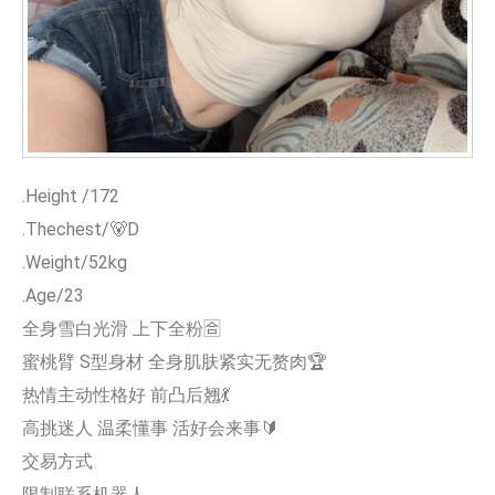
.Height /172
.Thechest/🐻D
.Weight/52kg
.Age/23
全身雪白光滑 上下全粉🈴
蜜桃臂 S型身材 全身肌肤紧实无赘肉🏆
热情主动性格好 前凸后翘💃
高挑迷人 温柔懂事 活好会来事🔰
交易方式
限制联系机器人