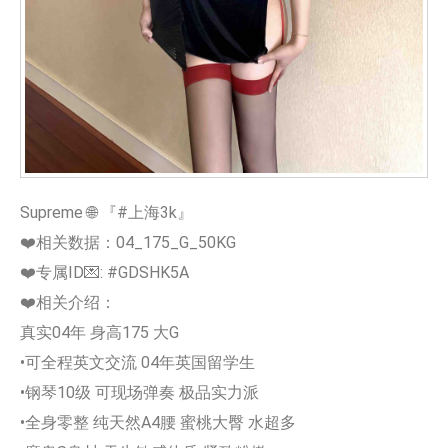
Supreme 🌐 『#上海3k』
❤️相关数据：04_175_G_50KG
❤️专属ID💌: #GDSHK5A
❤️相关介绍：
真实04年 身高175 大G
•可全程英文交流 04年英国留学生
•钢琴10级 可现场弹奏 极品实力派
•全身零整 纯天然A4腰 蜜桃大臀 水超多