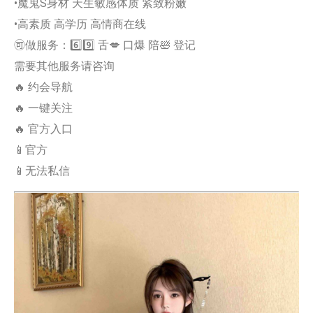
•魔鬼S身材 天生敏感体质 紧致粉嫩
•高素质 高学历 高情商在线
🉑做服务：6️⃣9️⃣ 舌💋 口爆 陪🛀 登记
需要其他服务请咨询
🔥 约会导航
🔥 一键关注
🔥 官方入口
📱官方
📱无法私信