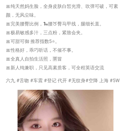
🎀纯天然妈生脸，全身皮肤白皙光滑、吹弹可破，可素
颜，无风尘味。
🎀完美腰臀比例，🐍腰🍑臀马甲线，腿细长直。
🎀极易敏感多汁，三点粉，紧致会夹。
🎀可甜可御 推荐指数5⭐。
🎀性格好，乖巧听话，不催不事。
🎀全真人自拍生活照，🈲冒
🎀新人纯兼职，只见高素质客，可全程英语交流
六九 #舌吻 #车震 #登记 代开 #无纹身#空降 上海 #5W