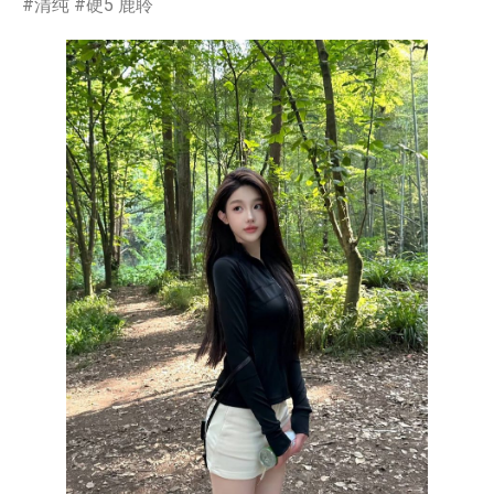
#清纯 #硬5 鹿聆