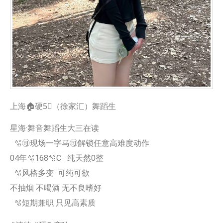
上海🏠硬5⃣️（徐家汇）舞蹈生
星海·舞音舞蹈生大三在读
🫧🉑现场一字马🉑解锁任意高难度动作
04年🫧168🫧C 纯天然0整
🫧风格多变 可纯可欲
不抽烟 不喝酒 无不良嗜好
🫧短期兼职 只见高素质