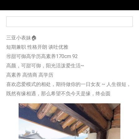
三亚小表妹🏠
短期兼职 性格开朗 谈吐优雅
🉑甜可御高学历高素养170cm 92
高颜，可甜可御，阳光活泼爱生活~
高素养 高情商 高学历
喜欢恋爱模式的相处，期待做你的一日女友 ~ 人生很短，
既然有缘相遇，那么希望不负今天是缘，终会圆