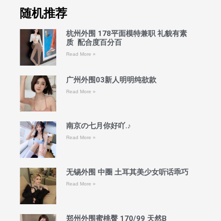
随机推荐
杭州外围 178平面模特兼职 礼貌有素
质 配合度百分百
Read More »
广州外围03新人明明纯欲款
Read More »
南京の七月你好吖.♪
Read More »
无锡外围 中圈 土耳其美少女听话乖巧
Read More »
郑州外围蜜桃臀 170/99 天然B