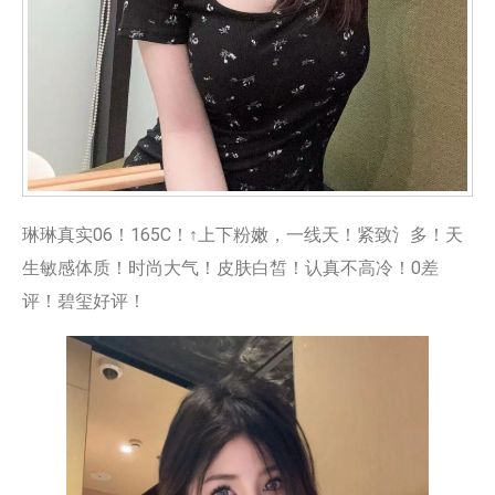
琳琳真实06！165C！↑上下粉嫩，一线天！紧致氵多！天
生敏感体质！时尚大气！皮肤白皙！认真不高冷！0差
评！碧玺好评！