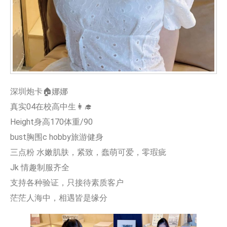
深圳炮卡🏠娜娜
真实04在校高中生👩‍🎓
Height身高170体重/90
bust胸围c hobby旅游健身
三点粉 水嫩肌肤，紧致，蠢萌可爱，零瑕疵
Jk 情趣制服齐全
支持各种验证，只接待素质客户
茫茫人海中，相遇皆是缘分