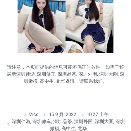
请注意，本页面提供的信息可能不保证时效性，如需了解
最新
深圳伴游
,
深圳修车
,
深圳品茶
,
深圳外围
,
深圳大圈
,
深
圳嫩模
,
高中生
,
龙华
资讯，请联系我们。
Mico
15 9 月, 2022
10:27 上午
深圳伴游
,
深圳修车
,
深圳品茶
,
深圳外围
,
深圳大圈
,
深圳
嫩模
,
高中生
,
龙华