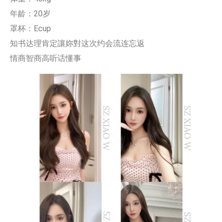
年龄：20岁
罩杯：Ecup
知书达理肯定讓妳對这次约会流连忘返
情商智商高听话懂事